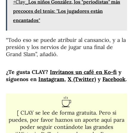
+Clay
Los niños González, los "periodistas" más
precoces del tenis: "Los jugadores están
encantados"
“Todo eso se puede atribuir al cansancio, y a la
presión y los nervios de jugar una final de
Grand Slam”, añadió.
¿Te gusta CLAY?
Invítanos un café en Ko-fi
y
síguenos en
Instagram
,
X (Twitter)
y
Facebook
.
[ CLAY se lee de forma gratuita. Pero si
puedes, por favor haznos un aporte aquí para
poder seguir contándote las grandes