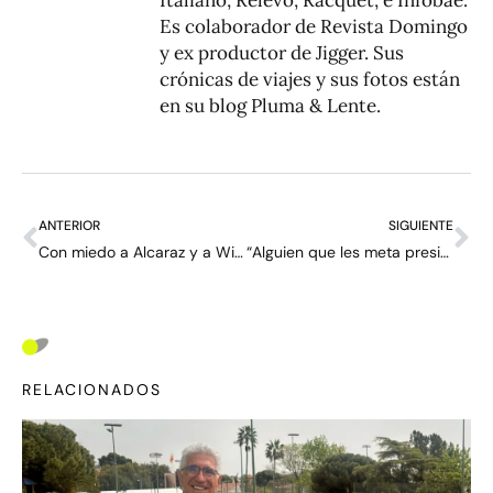
Italiano, Relevo, Racquet, e Infobae.
Es colaborador de Revista Domingo
y ex productor de Jigger. Sus
crónicas de viajes y sus fotos están
en su blog
Pluma & Lente
.
ANTERIOR
SIGUIENTE
Con miedo a Alcaraz y a Wimbledon: “Me sentía fatal” – Entrevista con Mark Lajal
“Alguien que les meta presión”: lo que necesitan Alcaraz y Sinner según Nadal
RELACIONADOS