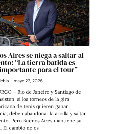
s Aires se niega a saltar al
to: “La tierra batida es
importante para el tour”
Niebla
mayo 22, 2025
GO – Río de Janeiro y Santiago de
nsisten: si los torneos de la gira
ricana de tenis quieren ganar
cia, deben abandonar la arcilla y saltar
ento. Pero Buenos Aires mantiene su
. El cambio no es