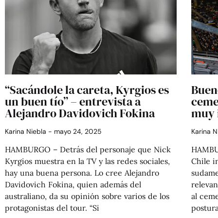
“Sacándole la careta, Kyrgios es
Bueno
un buen tío” – entrevista a
cemen
Alejandro Davidovich Fokina
muy 
Karina Niebla
mayo 24, 2025
Karina 
HAMBURGO – Detrás del personaje que Nick
HAMBUR
Kyrgios muestra en la TV y las redes sociales,
Chile i
hay una buena persona. Lo cree Alejandro
sudame
Davidovich Fokina, quien además del
relevan
australiano, da su opinión sobre varios de los
al cem
protagonistas del tour. “Si
postura