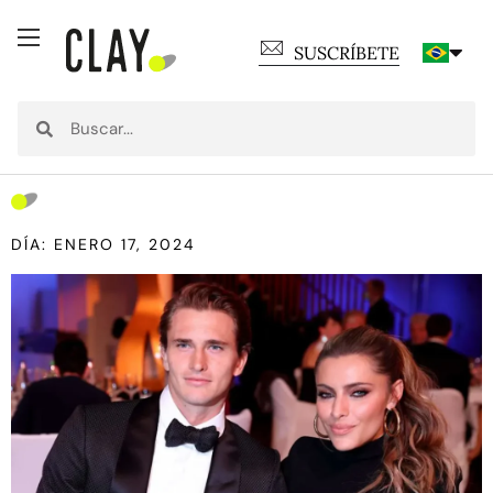
SUSCRÍBETE
DÍA: ENERO 17, 2024