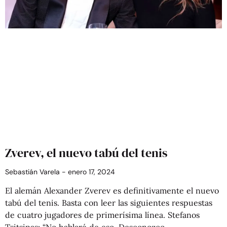
Zverev, el nuevo tabú del tenis
Sebastián Varela
enero 17, 2024
El alemán Alexander Zverev es definitivamente el nuevo
tabú del tenis. Basta con leer las siguientes respuestas
de cuatro jugadores de primerísima línea. Stefanos
Tsitsipas: “No hablaré de eso. Desconozco