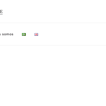
TE
s somos