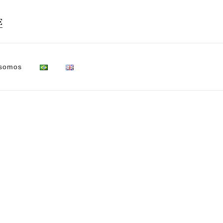
E
 somos