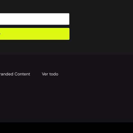
e
randed Content
Ver todo