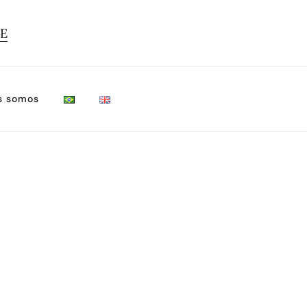
TE
s somos