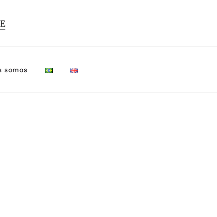
TE
s somos