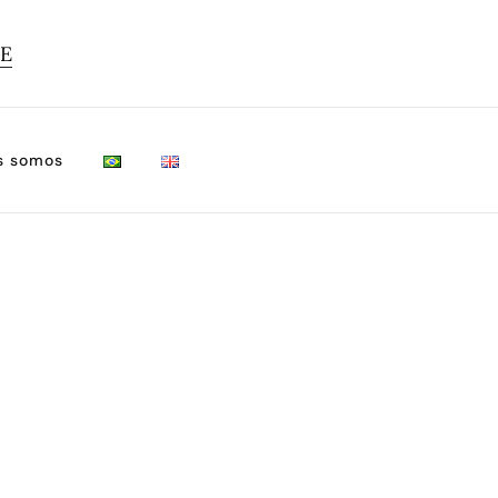
TE
s somos