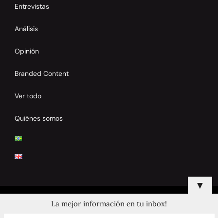
Entrevistas
Análisis
Opinión
Branded Content
Ver todo
Quiénes somos
▼
La mejor información en tu inbox!
© 2024 Copyrights by Clay Tennis. All Rights Reserved.