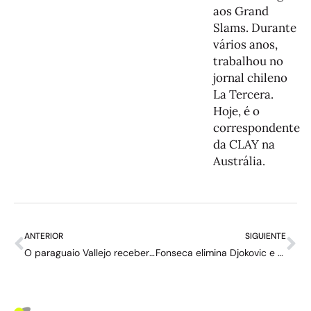
aos Grand
Slams. Durante
vários anos,
trabalhou no
jornal chileno
La Tercera.
Hoje, é o
correspondente
da CLAY na
Austrália.
ANTERIOR
SIGUIENTE
O paraguaio Vallejo receberá uma “sanção significativa” por parte de Roland Garros após afirmar que há certas partidas que as mulheres não podem arbitrar
Fonseca elimina Djokovic e confirma o Roland Garros mais aberto e imprevisível em duas décadas