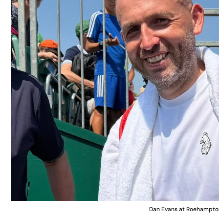
Dan Evans at Roehampt