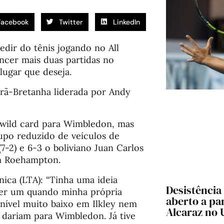
Facebook
Twitter
LinkedIn
dir do tênis jogando no All
encer mais duas partidas no
lugar que deseja.
rã-Bretanha liderada por Andy
 wild card para Wimbledon, mas
rupo reduzido de veículos de
(7-2) e 6-3 o boliviano Juan Carlos
em Roehampton.
nica (LTA): “Tinha uma ideia
Desistência
ber um quando minha própria
aberto a pa
nível muito baixo em Ilkley nem
Alcaraz no
dariam para Wimbledon. Já tive