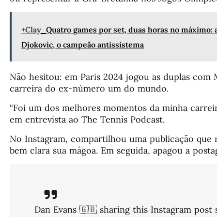
+Clay
Quatro games por set, duas horas no máximo: 
Djokovic, o campeão antissistema
Não hesitou: em Paris 2024 jogou as duplas com 
carreira do ex-número um do mundo.
“Foi um dos melhores momentos da minha carreira
em entrevista ao The Tennis Podcast.
No Instagram, compartilhou uma publicação que r
bem clara sua mágoa. Em seguida, apagou a posta
Dan Evans 🇬🇧 sharing this Instagram post s