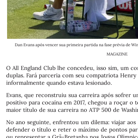
Dan Evans após vencer sua primeira partida na fase prévia de
MAGAZINE
O All England Club lhe concedeu, isso sim, um c
duplas. Fará parceria com seu compatriota Henry 
informalmente quando estava lesionado.
Evans, que reconstruiu sua carreira após sofrer 
positivo para cocaína em 2017, chegou a roçar o 
maior título de sua carreira no ATP 500 de Washi
No ano seguinte, enfrentou um dilema: viajar aos
defender o título e reter o máximo de pontos par
ou representar a Grã-Bretanha nos Jogos Olímpic