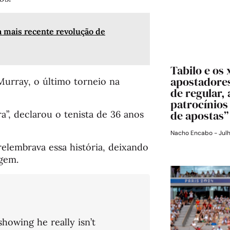
a mais recente revolução de
Tabilo e os
apostadores
Murray, o último torneio na
de regular,
patrocínios
de apostas”
”, declarou o tenista de 36 anos
Nacho Encabo
Julh
elembrava essa história, deixando
gem.
howing he really isn’t