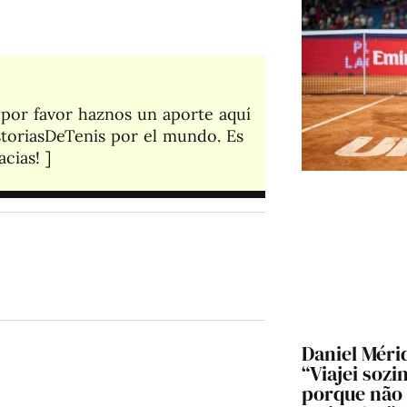
, por favor haznos un aporte aquí
toriasDeTenis por el mundo. Es
cias! ]​
Daniel Mérid
“Viajei sozi
porque não