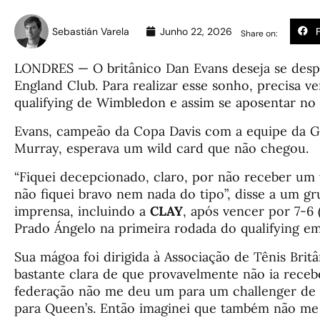
Sebastián Varela
Junho 22, 2026
Share on:
LONDRES — O britânico Dan Evans deseja se despe
England Club. Para realizar esse sonho, precisa v
qualifying de Wimbledon e assim se aposentar no 
Evans, campeão da Copa Davis com a equipe da G
Murray, esperava um wild card que não chegou.
“Fiquei decepcionado, claro, por não receber um
não fiquei bravo nem nada do tipo”, disse a um g
imprensa, incluindo a
CLAY
, após vencer por 7-6 
Prado Ángelo na primeira rodada do qualifying 
Sua mágoa foi dirigida à Associação de Tênis Britâ
bastante clara de que provavelmente não ia rece
federação não me deu um para um challenger de 
para Queen’s. Então imaginei que também não me 