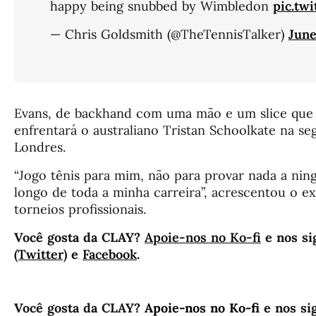
happy being snubbed by Wimbledon
pic.tw
— Chris Goldsmith (@TheTennisTalker)
June
Evans, de backhand com uma mão e um slice que 
enfrentará o australiano Tristan Schoolkate na s
Londres.
“Jogo tênis para mim, não para provar nada a ning
longo de toda a minha carreira”, acrescentou o 
torneios profissionais.
Você gosta da CLAY?
Apoie-nos no Ko-fi
e nos si
(Twitter)
e
Facebook
.
Você gosta da CLAY?
Apoie-nos no Ko-fi
e nos si