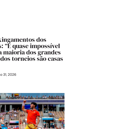
 xingamentos dos
: “É quase impossível
 a maioria dos grandes
 dos torneios são casas
o 31, 2026