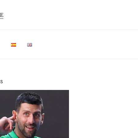
TE
OS