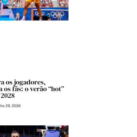
a os jogadores,
 os fãs: o verão “hot”
 2028
lho 29, 2026