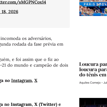
itter.com/sMGPNCox14
 18, 2026
incomoda os adversários,
egunda rodada da fase prévia em
uém, e foi assim que o fiz ao
Loucura par
ex-21 do mundo e campeão de dois
loucura para
do tênis em
ga no
Instagram
,
X
Aquiles Cornejo
Ju
ga no
Instagram
,
X (Twitter)
e