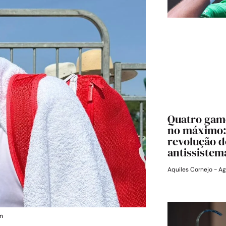
Quatro game
no máximo:
revolução d
antissistem
Aquiles Cornejo
Ag
on