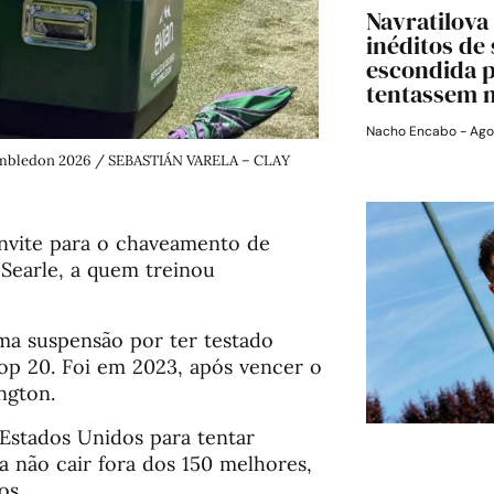
Navratilova
inéditos de
escondida 
tentassem 
Nacho Encabo
Ago
 Wimbledon 2026 / SEBASTIÁN VARELA – CLAY
onvite para o chaveamento de
Searle, a quem treinou
uma suspensão por ter testado
top 20. Foi em 2023, após vencer o
ngton.
 Estados Unidos para tentar
a não cair fora dos 150 melhores,
os.