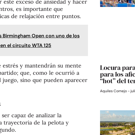
ir este exceso de ansiedad y hacer
tros, es importante que
icas de relajación entre puntos.
xus Birmingham Open con uno de los
en el circuito WTA 125
de estrés y mantendrán su mente
Locura para
artido; que, como le ocurrió a
para los afi
“hot” del te
l juego, sino que pueden aparecer
Aquiles Cornejo
jul
a
 ser capaz de analizar la
a trayectoria de la pelota y
gundo.