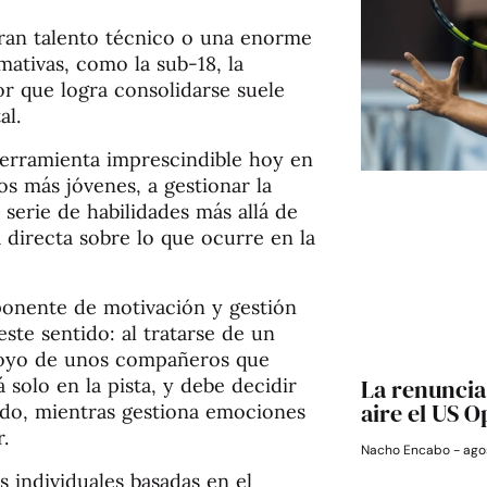
gran talento técnico o una enorme
mativas, como la sub-18, la
r que logra consolidarse suele
al.
herramienta imprescindible hoy en
os más jóvenes, a gestionar la
 serie de habilidades más allá de
 directa sobre lo que ocurre en la
onente de motivación y gestión
ste sentido: al tratarse de un
apoyo de unos compañeros que
 solo en la pista, y debe decidir
La renuncia 
aire el US 
do, mientras gestiona emociones
.
Nacho Encabo
agos
s individuales basadas en el