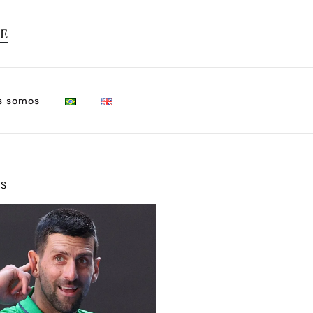
TE
s somos
OS