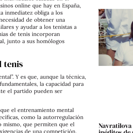
asinos online que hay en España,
ta inmediatez obliga a los
a necesidad de obtener una
lares y ayudar a los tenistas a
ias de tenis incorporan
al, junto a sus homólogos
 tenis
tal”. Y es que, aunque la técnica,
o fundamentales, la capacidad para
te el partido pueden ser
n que el entrenamiento mental
pecíficas, como la autorregulación
no mismo, que permiten que el
Navratilova 
inéditos de
exigencias de una competición.