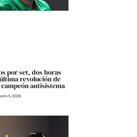
os por set, dos horas
última revolución de
l campeón antisistema
osto 5, 2026