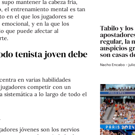
e supo mantener la cabeza fría,
so, el entrenamiento mental es tan
o en el que los jugadores se
 emocional, y en la que los
Tabilo y los
lo que puede afectar al
apostadores
rte.
regular, la 
auspicios g
odo tenista joven debe
son casas d
Nacho Encabo
juli
centra en varias habilidades
s jugadores competir con un
 sistemática a lo largo de todo el
a
gadores jóvenes son los nervios