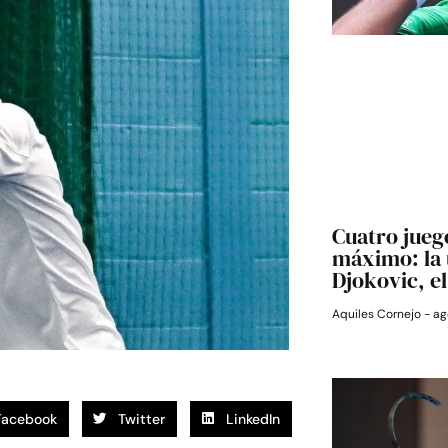
Cuatro jueg
máximo: la 
Djokovic, e
Aquiles Cornejo
ag
Facebook
Twitter
LinkedIn