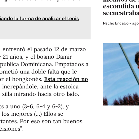
escondida 
secuestrab
ndo la forma de analizar el tenis
Nacho Encabo
agos
e enfrentó el pasado 12 de marzo
 21 años, y el bosnio Damir
epública Dominicana. Empatados a
cometió una doble falta que le
por el hongkonés.
Esta reacción no
increpándole, ante la estoica
silla mirando hacia otro lado.
 a uno (3-6, 6-4 y 6-2), y
os mejores (…) Ellos se
antes. Por eso son tan buenos.
isiones”.