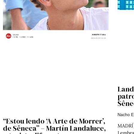
Land
patr
Sênec
Nacho 
“Estou lendo ‘A Arte de Morrer’,
MADRÍ –
de Sêneca” – Martín Landaluce,
Lembra-