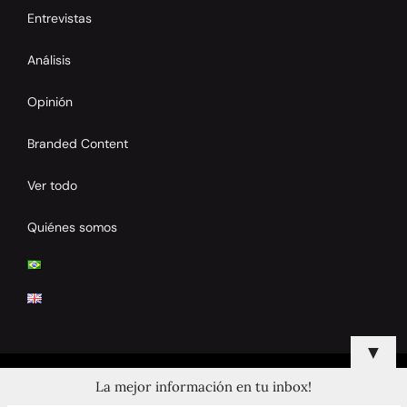
Entrevistas
Análisis
Opinión
Branded Content
Ver todo
Quiénes somos
▼
La mejor información en tu inbox!
© 2024 Copyrights by Clay Tennis. All Rights Reserved.