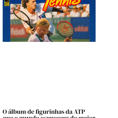
O álbum de figurinhas da ATP
que o mundo esqueceu: do maior