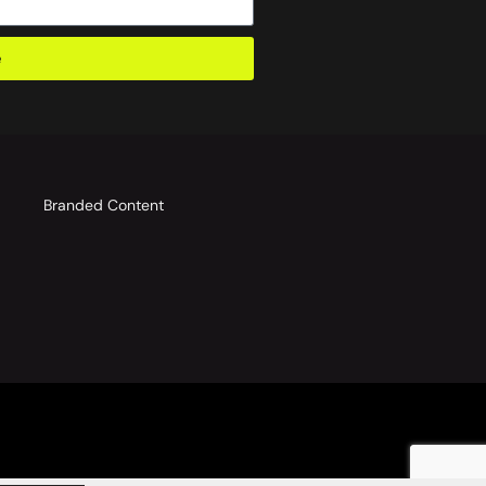
e
o
Branded Content