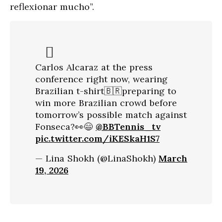
reflexionar mucho”.
Carlos Alcaraz at the press
conference right now, wearing
Brazilian t-shirt🇧🇷preparing to
win more Brazilian crowd before
tomorrow’s possible match against
Fonseca?👀😄
@BBTennis_tv
pic.twitter.com/iKESkaH1S7
— Lina Shokh (@LinaShokh)
March
19, 2026