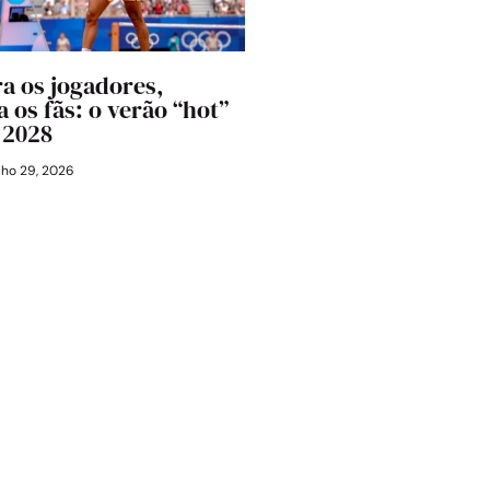
a os jogadores,
 os fãs: o verão “hot”
 2028
lho 29, 2026