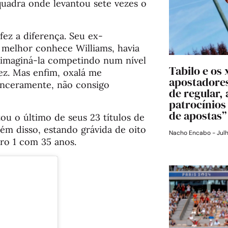
quadra onde levantou sete vezes o
fez a diferença. Seu ex-
 melhor conhece Williams, havia
o imaginá-la competindo num nível
Tabilo e os
ez. Mas enfim, oxalá me
apostadores
sinceramente, não consigo
de regular,
patrocínios
de apostas”
u o último de seus 23 títulos de
lém disso, estando grávida de oito
Nacho Encabo
Julh
ero 1 com 35 anos.