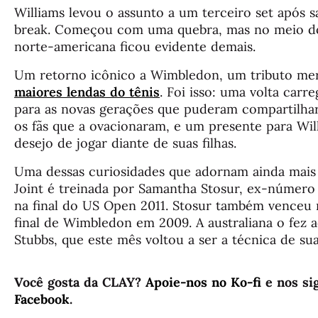
Williams levou o assunto a um terceiro set após s
break. Começou com uma quebra, mas no meio do 
norte-americana ficou evidente demais.
Um retorno icônico a Wimbledon, um tributo me
maiores lendas do tênis
. Foi isso: uma volta car
para as novas gerações que puderam compartilha
os fãs que a ovacionaram, e um presente para Wil
desejo de jogar diante de suas filhas.
Uma dessas curiosidades que adornam ainda mais 
Joint é treinada por Samantha Stosur, ex-númer
na final do US Open 2011. Stosur também venceu n
final de Wimbledon em 2009. A australiana o fez 
Stubbs, que este mês voltou a ser a técnica de su
Você gosta da CLAY?
Apoie-nos no Ko-fi
e nos si
Facebook
.