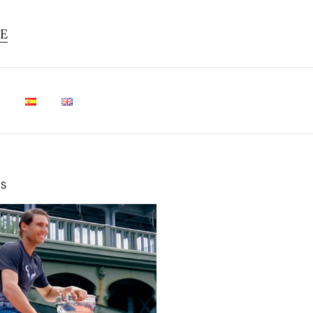
TE
OS