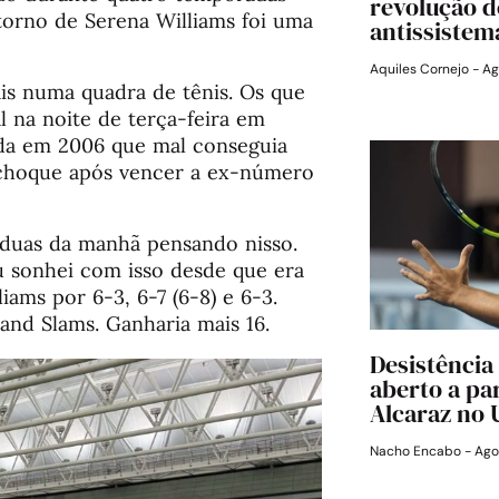
revolução d
etorno de Serena Williams foi uma
antissistem
Aquiles Cornejo
Ag
is numa quadra de tênis. Os que
l na noite de terça-feira em
ida em 2006 que mal conseguia
m choque após vencer a ex-número
 duas da manhã pensando nisso.
u sonhei com isso desde que era
liams por 6-3, 6-7 (6-8) e 6-3.
and Slams. Ganharia mais 16.
Desistência
aberto a pa
Alcaraz no
Nacho Encabo
Ago