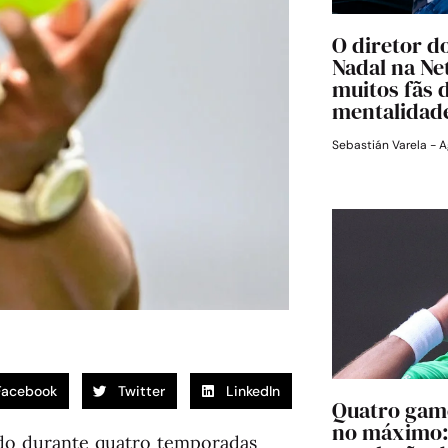
O diretor d
Nadal na Ne
muitos fãs 
mentalidade
Sebastián Varela
A
Facebook
Twitter
LinkedIn
Quatro game
no máximo:
do durante quatro temporadas