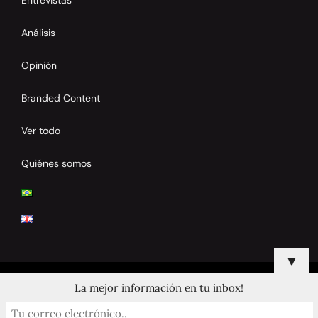
Análisis
Opinión
Branded Content
Ver todo
Quiénes somos
▼
La mejor información en tu inbox!
© 2024 Copyrights by Clay Tennis. All Rights Reserved.