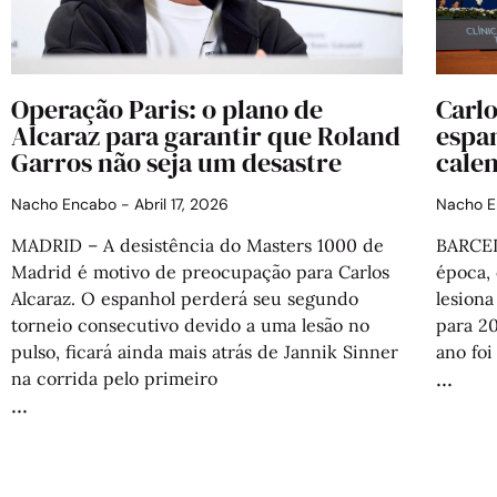
Operação Paris: o plano de
Carlo
Alcaraz para garantir que Roland
espan
Garros não seja um desastre
cale
Nacho Encabo
Abril 17, 2026
Nacho 
MADRID – A desistência do Masters 1000 de
BARCEL
Madrid é motivo de preocupação para Carlos
época,
Alcaraz. O espanhol perderá seu segundo
lesiona
torneio consecutivo devido a uma lesão no
para 2
pulso, ficará ainda mais atrás de Jannik Sinner
ano foi
na corrida pelo primeiro