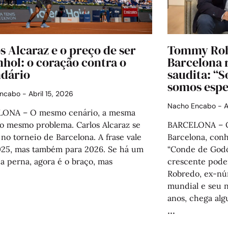
s Alcaraz e o preço de ser
Tommy Rob
hol: o coração contra o
Barcelona r
ndário
saudita: “S
somos espe
Encabo
Abril 15, 2026
Nacho Encabo
A
ONA – O mesmo cenário, a mesma
 o mesmo problema. Carlos Alcaraz se
BARCELONA – O 
 no torneio de Barcelona. A frase vale
Barcelona, con
025, mas também para 2026. Se há um
“Conde de Godó”
 a perna, agora é o braço, mas
crescente pode
Robredo, ex-nú
mundial e seu n
anos, chega alg