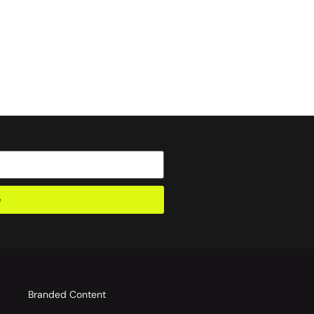
e
o
Branded Content