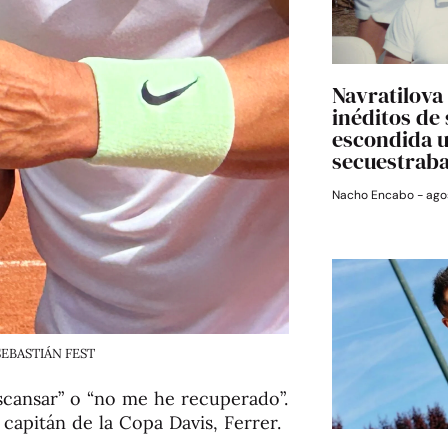
Navratilova 
inéditos de
escondida 
secuestrab
Nacho Encabo
agos
 SEBASTIÁN FEST
scansar” o “no me he recuperado”.
 capitán de la Copa Davis, Ferrer.