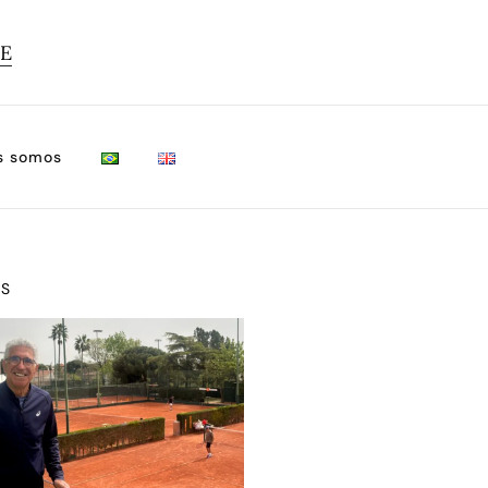
TE
s somos
OS