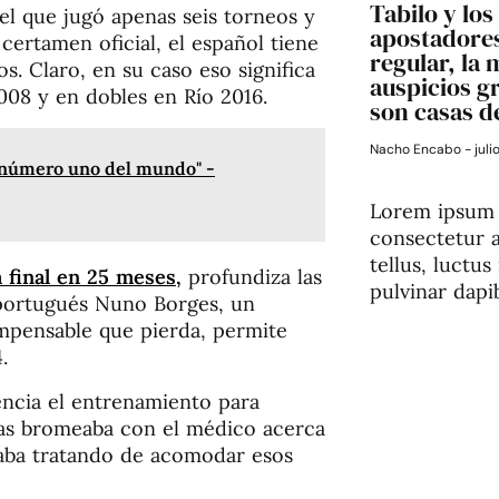
Tabilo y los
el que jugó apenas seis torneos y
apostadores
 certamen oficial, el español tiene
regular, la 
. Claro, en su caso eso significa
auspicios g
008 y en dobles en Río 2016.
son casas d
Nacho Encabo
juli
l número uno del mundo" -
Lorem ipsum 
consectetur ad
tellus, luctu
 final en 25 meses,
profundiza las
pulvinar dapi
l portugués Nuno Borges, un
mpensable que pierda, permite
.
encia el entrenamiento para
ras bromeaba con el médico acerca
aba tratando de acomodar esos