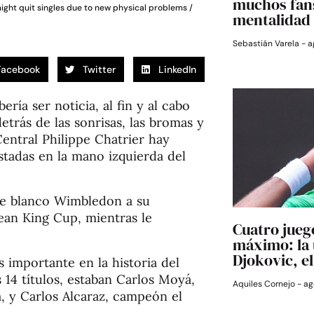
muchos fans
ight quit singles due to new physical problems /
mentalidad 
Sebastián Varela
a
Facebook
Twitter
LinkedIn
ería ser noticia, al fin y al cabo
etrás de las sonrisas, las bromas y
Central Philippe Chatrier hay
tadas en la mano izquierda del
 de blanco Wimbledon a su
Jean King Cup, mientras le
Cuatro jueg
máximo: la 
Djokovic, e
 importante en la historia del
14 títulos, estaban Carlos Moyá,
Aquiles Cornejo
ag
a, y Carlos Alcaraz, campeón el