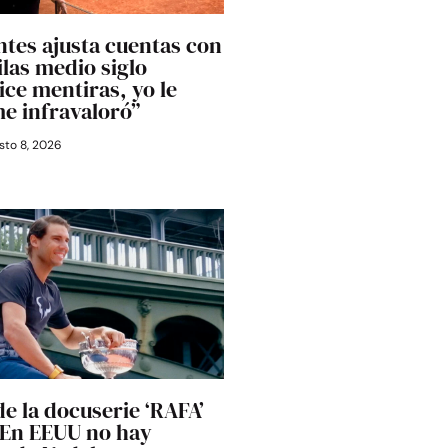
tes ajusta cuentas con
ilas medio siglo
ice mentiras, yo le
me infravaloró”
to 8, 2026
de la docuserie ‘RAFA’
 “En EEUU no hay