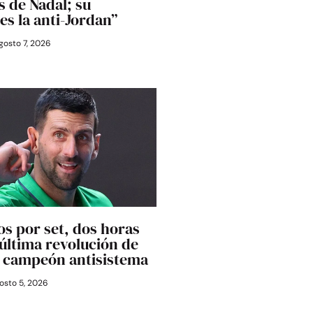
 de Nadal; su
es la anti-Jordan”
gosto 7, 2026
os por set, dos horas
última revolución de
l campeón antisistema
osto 5, 2026