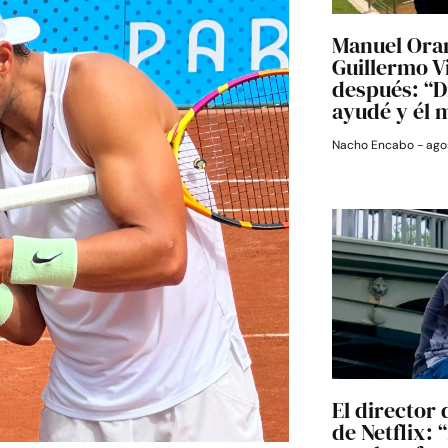
Manuel Oran
Guillermo V
después: “D
ayudé y él 
Nacho Encabo
agos
El director 
de Netflix: