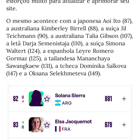
esforçou muito para atualizar e aprimorar seu
site.
O mesmo acontece com a japonesa Aoi Ito (87),
a australiana Kimberley Birrell (88), a suíça Jil
Teichmann (90), a australiana Talia Gibson (107),
a letã Darja Semenistaja (110), a suíça Simona
Waltert (124), a espanhola Leyre Romero
Gormaz (125), a tailandesa Mananchaya
Sawangkaew (131), a tcheca Dominika Salkova
(147) e a Oksana Selekhmeteva (149).